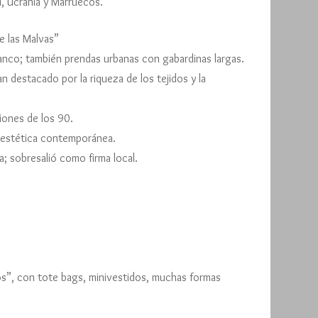
i, Ucrania y Marruecos.
e las Malvas”
blanco; también prendas urbanas con gabardinas largas.
destacado por la riqueza de los tejidos y la
ones de los 90.
+ estética contemporánea.
; sobresalió como firma local.
os”, con tote bags, minivestidos, muchas formas