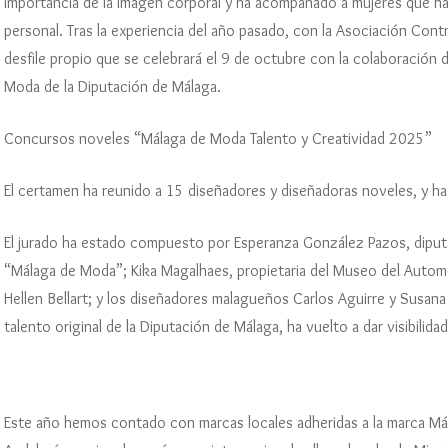
importancia de la imagen corporal y ha acompañado a mujeres que h
personal. Tras la experiencia del año pasado, con la Asociación Con
desfile propio que se celebrará el 9 de octubre con la colaboración 
Moda de la Diputación de Málaga.
Concursos noveles “Málaga de Moda Talento y Creatividad 2025”
El certamen ha reunido a 15 diseñadores y diseñadoras noveles, y 
El jurado ha estado compuesto por Esperanza González Pazos, diput
“Málaga de Moda”; Kika Magalhaes, propietaria del Museo del Automóv
Hellen Bellart; y los diseñadores malagueños Carlos Aguirre y Susana
talento original de la Diputación de Málaga, ha vuelto a dar visibili
Este año hemos contado con marcas locales adheridas a la marca Má