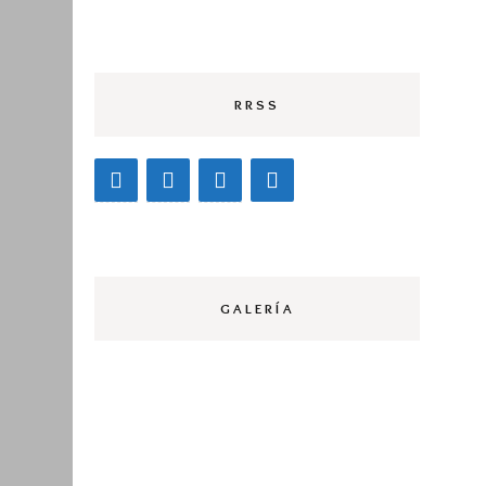
Edición 
Edición 
RRSS
Edición 
Edición 
Edición 
GALERÍA
Edición 
Carteles