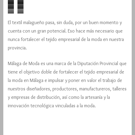
Teressa
Galvañ
Inma
Lucía
Ninú
Moncho
Pepitina
de
Cano
El textil malagueño pasa, sin duda, por un buen momento y
Heredia
Ruiz
la
cuenta con un gran potencial. Eso hace más necesario que
Seda
Riva
nunca fortalecer el tejido empresarial de la moda en nuestra
provincia.
Málaga de Moda es una marca de la Diputación Provincial que
tiene el objetivo doble de fortalecer el tejido empresarial de
la moda en Málaga e impulsar y poner en valor el trabajo de
nuestros diseñadores, productores, manufactureros, talleres
y empresas de distribución, así como la artesanía y la
innovación tecnológica vinculadas a la moda.