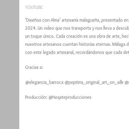
Edición 
YOUTUBE
Edición 
‘Diseños con Alma’ artesanía malagueña, presentado en 
2024. Un video que nos transporta y nos lleva a descubr
Carteles
un toque único. Cada creación es una obra de arte, hec
nuestros artesanos cuentan historias eternas. Málaga d
con este legado artesanal, recordándonos que cada deta
Gracias a:
@elegancia_barroca @pepitina_original_art_on_silk @
Producción: @Heqateproducciones