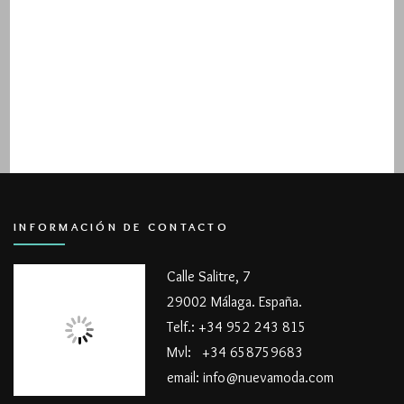
INFORMACIÓN DE CONTACTO
Calle Salitre, 7
29002 Málaga. España.
Telf.: +34 952 243 815
Mvl: +34 658759683
email: info@nuevamoda.com