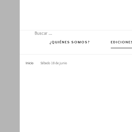
Buscar:
¿QUIÉNES SOMOS?
EDICIONE
Inicio
Sábado 18 de junio
Edición 
Edición 
Edición 
Edición 
Edición 