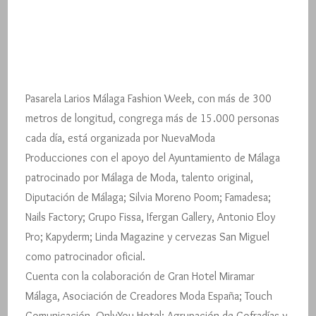
Larios
Málaga
Fashion
Week
2022,
vuelve
al
Pasarela Larios Málaga Fashion Week, con más de 300
corazón
metros de longitud, congrega más de 15.000 personas
de
Málaga.
cada día, está organizada por NuevaModa
Producciones con el apoyo del Ayuntamiento de Málaga
patrocinado por Málaga de Moda, talento original,
Diputación de Málaga; Silvia Moreno Poom; Famadesa;
Nails Factory; Grupo Fissa, Ifergan Gallery, Antonio Eloy
Pro; Kapyderm; Linda Magazine y cervezas San Miguel
como patrocinador oficial.
Cuenta con la colaboración de Gran Hotel Miramar
Málaga, Asociación de Creadores Moda España; Touch
Comunicación, OnlyYou Hotel; Agrupación de Cofradías y