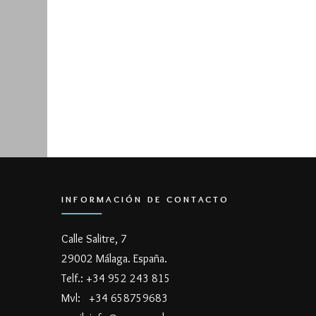
INFORMACIÓN DE CONTACTO
Calle Salitre, 7
29002 Málaga. España.
Telf.: +34 952 243 815
Mvl: +34 658759683