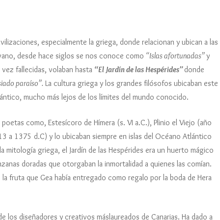
R
C
R
Ag
J
2019
Edición 2019
Alfiler 2019
Video resumen edi
Nota de prensa 2023
Nota de prensa 2022
Sábado 19 de junio
Desfiles viernes 2019
Video promocional
Photocall 2024
Video resumen edi
J
B
S
A
Fé
C
Ra
2018
Edición 2018
Alfiler 2018
ilizaciones, especialmente la griega, donde relacionan y ubican a las
Photocall 2022
Photocall 2021
Desfiles sábado 2019
Desfiles viernes 2018
Video resumen edi
Desfiles viernes 13
n vano, desde hace siglos se nos conoce como
“Islas afortunadas”
y
L
A
Á
Na
En
De
S
Ca
G
 ediciones
Edición 2017
Alfiler 2017
J
Premios 2022
Photocall 2019
Desfiles sábado 2018
 vez fallecidas, volaban hasta
“El Jardín de las Hespérides”
donde
S
Ta
Desfile sábado 14
M
H
Na
D
Ba
R
S
Ág
Edición2016
Alfiler 2016
siado paraíso”.
La cultura griega y los grandes filósofos ubicaban este
J
Mu
Backstage 2019
Photocall 2018
2
Ág
Te
C
ántico, mucho más lejos de los límites del mundo conocido.
M
S
M
C
Li
M
L
Edición 2015
Alfiler 2015
B
Pa
Backstage 2018
R
A
2
C
2
S
By
etas como, Estesícoro de Hímera (s. VI a.C.), Plinio el Viejo (año
L
P
Li
Edición 2014
Alfiler 2014
G
2
J
13 a 1375 d.C) y lo ubicaban siempre en islas del Océano Atlántico
L
G
X
Li
M
Ag
la mitología griega, el Jardín de las Hespérides era un huerto mágico
R
B
Ca
Edición 2013
Alfiler 2013
R
P
F
2
2
nzanas doradas que otorgaban la inmortalidad a quienes las comían.
M
M
Ri
Gr
L
J
L
Edición 2012
Alfiler 2012
e la fruta que Gea había entregado como regalo por la boda de Hera
B
N
X
C
J
Hi
Na
Ro
C
2
A
Ke
Edición 2011
Alfiler 2011
H
V
Ca
B
Án
Ta
A
G
de los diseñadores y creativos máslaureados de Canarias. Ha dado a
2
B