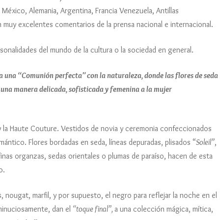
Vi
A
D
D
P
Ki
 México, Alemania, Argentina, Francia Venezuela, Antillas
Ju
S
J
M
2
M
I
n muy excelentes comentarios de la prensa nacional e internacional.
D
M
F 
CA
2
Á
S
Ka
Ra
rsonalidades del mundo de la cultura o la sociedad en general.
Fé
M
J
Li
Ju
S
2
Fé
2
a una “Comunión perfecta” con la naturaleza, donde las flores de seda
B
 una manera delicada, sofisticada y femenina a la mujer
A
D
Fé
(
C
 y la Haute Couture. Vestidos de novia y ceremonia confeccionados
F
L
ántico. Flores bordadas en seda, líneas depuradas, plisados “
Soleil”
,
 finas organzas, sedas orientales o plumas de paraíso, hacen de esta
L
o.
, nougat, marfil, y por supuesto, el negro para reflejar la noche en el
 minuciosamente, dan el
“toque final”,
a una colección mágica, mítica,