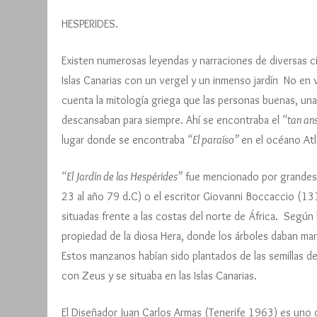
Edición 
HESPERIDES.
Edición 
Existen numerosas leyendas y narraciones de diversas civ
Islas Canarias con un vergel y un inmenso jardín No e
Carteles
cuenta la mitología griega que las personas buenas, una
descansaban para siempre. Ahí se encontraba el
“tan an
lugar donde se encontraba
“El paraíso”
en el océano Atl
“El Jardín de las Hespérides”
fue mencionado por grandes po
23 al año 79 d.C) o el escritor Giovanni Boccaccio (13
situadas frente a las costas del norte de África. Según 
propiedad de la diosa Hera, donde los árboles daban ma
Estos manzanos habían sido plantados de las semillas d
con Zeus y se situaba en las Islas Canarias.
El Diseñador Juan Carlos Armas (Tenerife 1963) es uno 