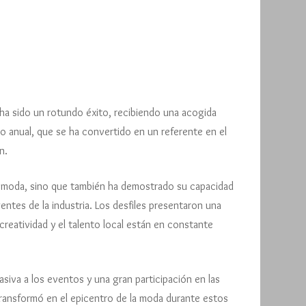
ctorio y Lucchino 2022
ntonio Arcos 2022
esfile Colectivo MÁLAGA de
ESFILE MÁLAGA DE MODA 2023
epe Canela 2021
tana Curvistyle Colección
lio Ferrucho
usana Hidalgo 2021
esús Segado Colección 2019
ODA 2024
019
ontesco Colección 2018
mpecable Modas Colección
esfile Málaga de Moda 2022
FW PRIZE 2023
de Frank
LA -1789-
018
ngel Palazuelos 2021
USANA HIDALGO 2024
rlota Nolan Colección 2019
fael Urquízar Colección 2018
lix Ramiro 2022
IGUEL ÁNGEL OCÓN (MAOG)
uan Carlos Armas 2021
via Monte-Carlo 2024
an Carlos Armas Colección
arah Meher 2021
023
lix Ramiro Colección 2019
018
ha sido un rotundo éxito, recibiendo una acogida
anana Moon 2024
NDREA MAZZONE
o anual, que se ha convertido en un referente en el
unnes Stores Gallery
lix Ramiro 2024
METAMORPHOSIS 2023
n.
olección 2018
ÉLIX RAMIRO 2023
a moda, sino que también ha demostrado su capacidad
eo Norma Man Colección 2018
tes de la industria. Los desfiles presentaron una
ucas Balboa Colección 2018
creatividad y el talento local están en constante
siva a los eventos y una gran participación en las
 transformó en el epicentro de la moda durante estos