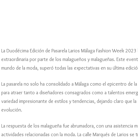
Vi
A
D
D
P
Ki
Ju
S
J
M
2
M
I
D
M
F 
CA
2
Á
S
Ka
Ra
Fé
M
J
Li
Ju
S
2
Fé
2
La Duodécima Edición de Pasarela Larios Málaga Fashion Week 2023 
B
A
extraordinaria por parte de los malagueños y malagueñas. Este event
D
Fé
(
mundo de la moda, superó todas las expectativas en su última edició
C
F
La pasarela no solo ha consolidado a Málaga como el epicentro de l
L
para atraer tanto a diseñadores consagrados como a talentos emergen
L
variedad impresionante de estilos y tendencias, dejando claro que la 
evolución.
La respuesta de los malagueña fue abrumadora, con una asistencia ma
actividades relacionadas con la moda. La calle Marqués de Larios se