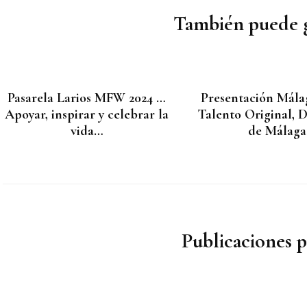
entradas
También puede g
Pasarela Larios MFW 2024 …
Presentación Mála
Apoyar, inspirar y celebrar la
Talento Original, 
vida…
de Málaga
Publicaciones 