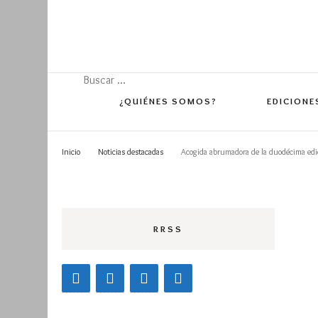
Buscar:
¿QUIÉNES SOMOS?
EDICIONE
Inicio
Noticias destacadas
Acogida abrumadora de la duodécima edic
Edición 
Edición 
Edición 
RRSS
Edición 
Edición 