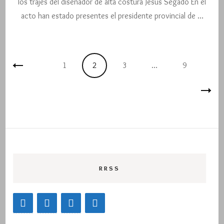
los trajes del diseñador de alta costura Jesús Segado En el
…
Apoyar,
acto han estado presentes el presidente provincial de …
inspirar
y
celebrar
la
Navegación
Página
Página
Página
vida…
Página
1
2
3
…
9
de
entradas
RRSS