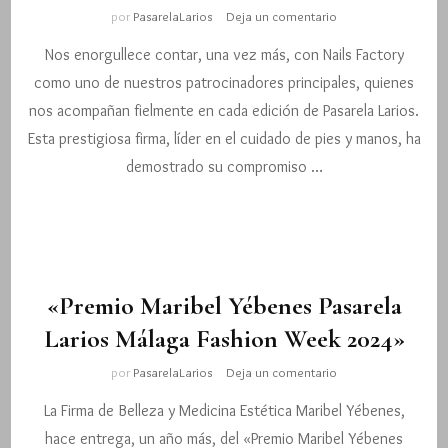
en
por
PasarelaLarios
Deja un comentario
Nails
Nos enorgullece contar, una vez más, con Nails Factory
Factory,
un
como uno de nuestros patrocinadores principales, quienes
año
nos acompañan fielmente en cada edición de Pasarela Larios.
más,
impulsa
Esta prestigiosa firma, líder en el cuidado de pies y manos, ha
la
demostrado su compromiso …
moda
y
el
talento
emergente
«Premio Maribel Yébenes Pasarela
Larios Málaga Fashion Week 2024»
en
por
PasarelaLarios
Deja un comentario
«Premio
La Firma de Belleza y Medicina Estética Maribel Yébenes,
Maribel
Yébenes
hace entrega, un año más, del «Premio Maribel Yébenes