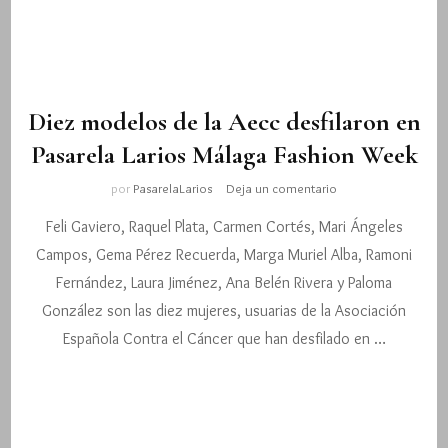
Oro
2024
Diez modelos de la Aecc desfilaron en
Pasarela Larios Málaga Fashion Week
en
por
PasarelaLarios
Deja un comentario
Diez
Feli Gaviero, Raquel Plata, Carmen Cortés, Mari Ángeles
modelos
de
Campos, Gema Pérez Recuerda, Marga Muriel Alba, Ramoni
la
Fernández, Laura Jiménez, Ana Belén Rivera y Paloma
Aecc
desfilaron
González son las diez mujeres, usuarias de la Asociación
en
Española Contra el Cáncer que han desfilado en …
Pasarela
Larios
Málaga
Fashion
Week