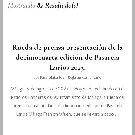
Mostrando
82 Resultado(s)
Rueda de prensa presentación de la
decimocuarta edición de Pasarela
Larios 2025.
en
por
PasarelaLarios
Deja un comentario
Rueda
Málaga, 5 de agosto de 2025 – Hoy se ha celebrado en el
de
prensa
Patio de Banderas del Ayuntamiento de Málaga la rueda de
presentación
prensa para anunciar la decimocuarta edición de Pasarela
de
la
Larios Málaga Fashion Week, que se llevará a cabo …
decimocuarta
edición
de