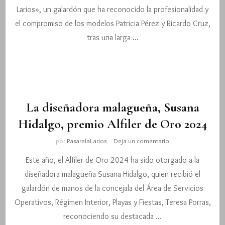
Pasarela
Larios», un galardón que ha reconocido la profesionalidad y
Larios
Málaga
el compromiso de los modelos Patricia Pérez y Ricardo Cruz,
Fashion
tras una larga …
Week
2024»
La diseñadora malagueña, Susana
Hidalgo, premio Alfiler de Oro 2024
en
por
PasarelaLarios
Deja un comentario
La
Este año, el Alfiler de Oro 2024 ha sido otorgado a la
diseñadora
malagueña,
diseñadora malagueña Susana Hidalgo, quien recibió el
Susana
galardón de manos de la concejala del Área de Servicios
Hidalgo,
premio
Operativos, Régimen Interior, Playas y Fiestas, Teresa Porras,
Alfiler
reconociendo su destacada …
de