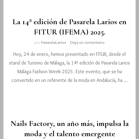
Pasarela
Larios
2025.
La 14ª edición de Pasarela Larios en
FITUR (IFEMA) 2025.
en
por
PasarelaLarios
Deja un comentario
La
Hoy, 24 de enero, hemos presentado en FITUR, desde el
14ª
edición
stand de Turismo de Málaga, la 14ª edición de Pasarela Larios
de
Málaga Fashion Week 2025. Este evento, que se ha
Pasarela
Larios
convertido en un referente de la moda en Andalucía, ha …
en
FITUR
(IFEMA)
2025.
Nails Factory, un año más, impulsa la
moda y el talento emergente