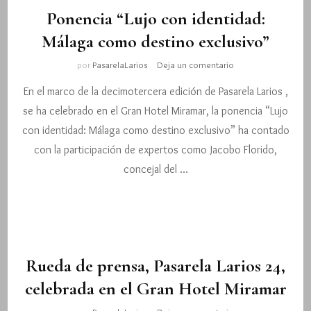
Ponencia “Lujo con identidad:
Málaga como destino exclusivo”
en
por
PasarelaLarios
Deja un comentario
Ponencia
En el marco de la decimotercera edición de Pasarela Larios ,
“Lujo
con
se ha celebrado en el Gran Hotel Miramar, la ponencia “Lujo
identidad:
con identidad: Málaga como destino exclusivo” ha contado
Málaga
como
con la participación de expertos como Jacobo Florido,
destino
concejal del …
exclusivo”
Rueda de prensa, Pasarela Larios 24,
celebrada en el Gran Hotel Miramar