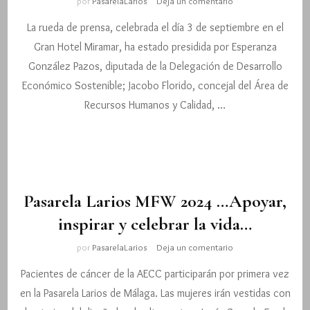
en
por
PasarelaLarios
Deja un comentario
Rueda
La rueda de prensa, celebrada el día 3 de septiembre en el
de
prensa,
Gran Hotel Miramar, ha estado presidida por Esperanza
Pasarela
González Pazos, diputada de la Delegación de Desarrollo
Larios
24,
Económico Sostenible; Jacobo Florido, concejal del Área de
celebrada
Recursos Humanos y Calidad, …
en
el
Gran
Hotel
Miramar
Pasarela Larios MFW 2024 …Apoyar,
inspirar y celebrar la vida…
en
por
PasarelaLarios
Deja un comentario
Pasarela
Pacientes de cáncer de la AECC participarán por primera vez
Larios
MFW
en la Pasarela Larios de Málaga. Las mujeres irán vestidas con
2024