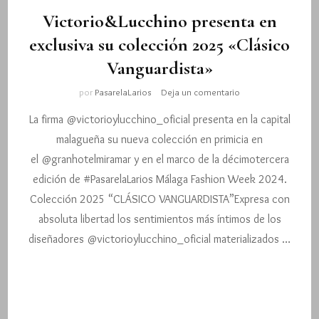
Victorio&Lucchino presenta en
exclusiva su colección 2025 «Clásico
Vanguardista»
en
por
PasarelaLarios
Deja un comentario
Victorio&Lucchino
La firma @victorioylucchino_oficial presenta en la capital
presenta
en
malagueña su nueva colección en primicia en
exclusiva
el @granhotelmiramar y en el marco de la décimotercera
su
colección
edición de #PasarelaLarios Málaga Fashion Week 2024.
2025
Colección 2025 “CLÁSICO VANGUARDISTA”Expresa con
«Clásico
absoluta libertad los sentimientos más íntimos de los
Vanguardista»
diseñadores @victorioylucchino_oficial materializados …